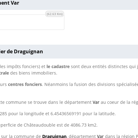
ment Var
(62.63 Km)
ier de Draguignan
des impôts fonciers) et
le cadastre
sont deux entités distinctes qui 
trale
des biens immobiliers.
eurs
centres fonciers
. Néanmoins la fusion des divisions spécialisé
ette commune se trouve dans le département
Var
au coeur de la rég
85 pour la longitude et 6.45436569191 pour la latitude.
superficie de Châteaudouble est de 4086.73 km2.
e sur la commune de
Draguignan
, département
Var
dans la région 