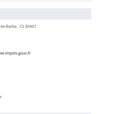
te-Barbe , CS 30407
ww.impots.gouv.fr
x