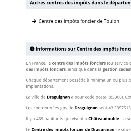
Autres centres des impôts dans le départe
Centre des impôts foncier de Toulon
Informations sur Centre des impôts fonc
En France, le
centre des impôts fonciers
(ou service 
des impôts fonciers
, ainsi que dans la
gestion cadas
Chaque département possède à minima un ou plusi
implantations.
La ville de
Draguignan
a pour code postal (83300). C
Les coordonnées gps de
Draguignan
sont 43.53575132
Il y a 469 habitants qui vivent à
Châteaudouble
. La 
Le
Centre des impôts foncier de Draguignan
se situ