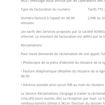
MGIT (message vocal diffusé par les Opérateurs dès l
Type de facturation du numéro Tarifs TTC par 
Numéro facturé à l'appel en 08.90 2,99€ ou 3,00€
minutes.
Les tarifs des Services proposés par la société AOWO
internet. Le montant de facturation est défini par la 
Réclamations
Pour toute demande de réclamation de son appel, l’util
• Photocopie de la pièce d’identité du titulaire de la l
• Facture téléphonique détaillée du titulaire de la lign
08.90.
• Adresse postale ainsi qu’un RIB au nom du titulaire 
Le Service Réclamations s’engage à traiter la réclama
cinq (45) jours ouvrés, dès sa réception par mail. La 
remboursement (limité à 3€) en fonction du dossier four