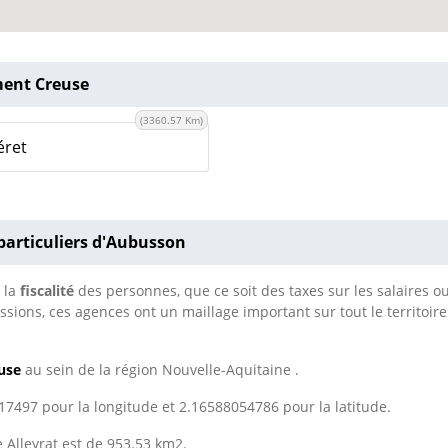
ment Creuse
(3360.57 Km)
éret
particuliers d'Aubusson
 la
fiscalité
des personnes, que ce soit des taxes sur les salaires o
sions, ces agences ont un maillage important sur tout le territoir
use
au sein de la région Nouvelle-Aquitaine .
7497 pour la longitude et 2.16588054786 pour la latitude.
e Alleyrat est de 953.53 km2.