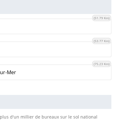
(51.79 Km)
(53.77 Km)
(75.23 Km)
sur-Mer
plus d'un millier de bureaux sur le sol national