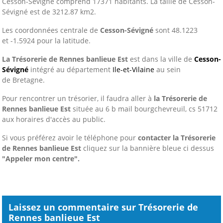
Cesson-Sévigné comprend 17371 habitants. La taille de Cesson-
Sévigné est de 3212.87 km2.
Les coordonnées centrale de
Cesson-Sévigné
sont 48.1223
et -1.5924 pour la latitude.
La Trésorerie de Rennes banlieue Est
est dans la ville de
Cesson-
Sévigné
intégré au département
Ile-et-Vilaine
au sein
de Bretagne.
Pour rencontrer un trésorier, il faudra aller à
la Trésorerie de
Rennes banlieue Est
située au 6 b mail bourgchevreuil, cs 51712
aux horaires d'accès au public.
Si vous préférez avoir le téléphone pour
contacter la Trésorerie
de Rennes banlieue Est
cliquez sur la bannière bleue ci dessus
"Appeler mon centre".
Laissez un commentaire sur Trésorerie de
Rennes banlieue Est