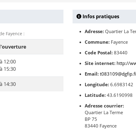
Infos pratiques
Adresse:
Quartier La Te
 de Fayence :
Commune:
Fayence
d'ouverture
Code Postal:
83440
à 12:00
Site internet:
http://w
à 15:30
Email:
t083109@dgfip.fi
à 14:30
Longitude:
6.6983142
Latitude:
43.6190998
Adresse courrier:
Quartier La Terme
BP 75
83440 Fayence