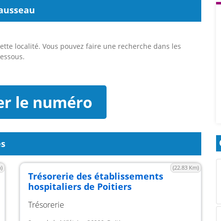
vausseau
tte localité. Vous pouvez faire une recherche dans les
essous.
er le numéro
es
)
(22.83 Km)
Trésorerie des établissements
hospitaliers de Poitiers
Trésorerie