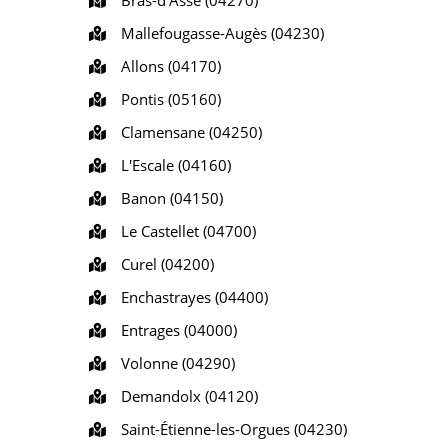
Bras-d'Asse (04270)
Mallefougasse-Augès (04230)
Allons (04170)
Pontis (05160)
Clamensane (04250)
L'Escale (04160)
Banon (04150)
Le Castellet (04700)
Curel (04200)
Enchastrayes (04400)
Entrages (04000)
Volonne (04290)
Demandolx (04120)
Saint-Étienne-les-Orgues (04230)