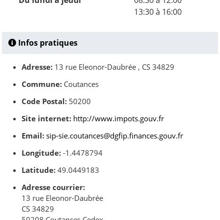
Du lundi à jeudi
08:30 à 12:00
13:30 à 16:00
Infos pratiques
Adresse:
13 rue Eleonor-Daubrée , CS 34829
Commune:
Coutances
Code Postal:
50200
Site internet:
http://www.impots.gouv.fr
Email:
sip-sie.coutances@dgfip.finances.gouv.fr
Longitude:
-1.4478794
Latitude:
49.0449183
Adresse courrier:
13 rue Eleonor-Daubrée
CS 34829
50208 Coutances Cedex