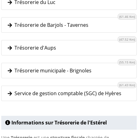
Trésorerie du Luc
(61.46 Km)
Trésorerie de Barjols - Tavernes
(47.52 Km)
Trésorerie d'Aups
(55.15 Km)
Trésorerie municipale - Brignoles
(61.43 Km)
Service de gestion comptable (SGC) de Hyères
Informations sur Trésorerie de l'Estérel
Une
Trésorerie
est une
structure fiscale
chargée de