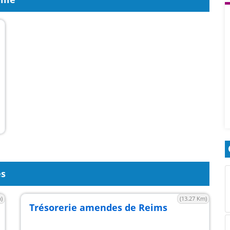
es
)
(13.27 Km)
Trésorerie amendes de Reims